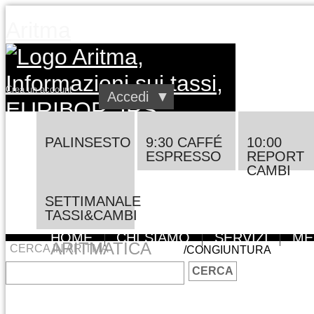
Aritma
Crea un account
Accedi
▼
PALINSESTO
9:30 CAFFÉ
10:00
ESPRESSO
REPORT
CAMBI
SETTIMANALE
Vai al contenuto
TASSI&CAMBI
HOME
CHI SIAMO
SERVIZI
ME
ARITMATICA
CERCA IN ARITMA
/CONGIUNTURA
CERCA