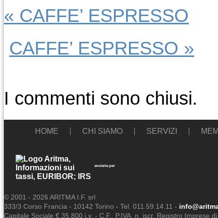
«
CAFFE’ ESPRESSO
CAFFE’ ESPRESSO
»
I commenti sono chiusi.
HOME
CHI SIAMO
SERVIZI
MEM
Aritma
Servizi di informazione e consulenza finanziaria per
imprese e professionisti
© 2001 - 2026 ARITMA I.F. srl
333/3 Corso Francia - 10142 Torino - Tel. 011.59.14.11 -
info@aritma
Capitale Sociale € 35.800 i.v. - C.F., P.IVA, n. iscr. Registro Imprese