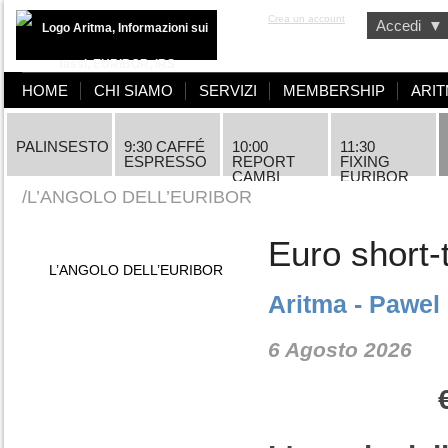
Aritma
Crea un account
Accedi
▼
HOME
CHI SIAMO
SERVIZI
MEMBERSHIP
ARIT
PALINSESTO
9:30 CAFFÉ
10:00
11:30
ESPRESSO
REPORT
FIXING
CAMBI
EURIBOR
/L’ANGOLO DELL’EURIBOR
Euro short-
L’ANGOLO DELL’EURIBOR
Aritma - Pawel
6 Agosto 2026