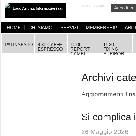
Aritma
Crea un account
Accedi
▼
HOME
CHI SIAMO
SERVIZI
MEMBERSHIP
ARIT
PALINSESTO
9:30 CAFFÉ
10:00
11:30
ESPRESSO
REPORT
FIXING
CAMBI
EURIBOR
Archivi cat
Aggiornamenti finan
Si complica i
26 Maggio 2026